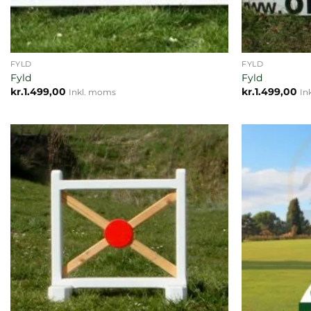
FYLD
FYLD
Fyld
Fyld
kr.
1.499,00
kr.
1.499,00
Inkl. moms
In