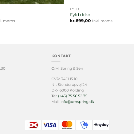
FYLD
Fyld deko
kr.
699,00
kl. moms
Inkl. moms
KONTAKT
.30
O.M. Spring & Søn
CVR: 34 11 15 10
Nr. Stenderupvej 24
DK- 6000 Kolding
Tel:
(+45) 75 56 52 75
Mail:
info@omspring.dk