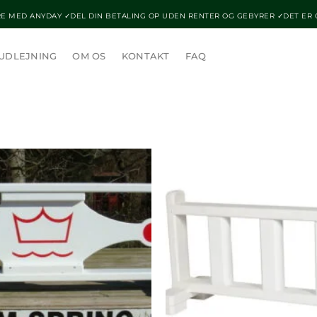
E MED ANYDAY ✓DEL DIN BETALING OP UDEN RENTER OG GEBYRER ✓DET ER
UDLEJNING
OM OS
KONTAKT
FAQ