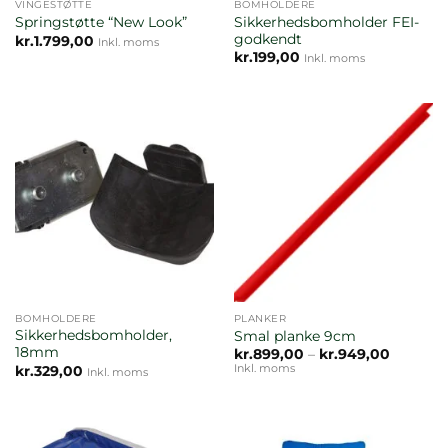
VINGESTØTTE
BOMHOLDERE
Sikkerhedsbomholder FEI-
Springstøtte “New Look”
godkendt
kr.
1.799,00
Inkl. moms
kr.
199,00
Inkl. moms
BOMHOLDERE
PLANKER
Sikkerhedsbomholder,
Smal planke 9cm
18mm
Prisinter
kr.
899,00
–
kr.
949,00
kr.899,0
Inkl. moms
kr.
329,00
Inkl. moms
til
kr.949,0