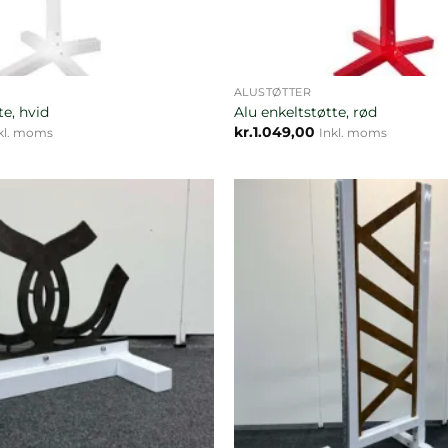
ALUSTØTTER
te, hvid
Alu enkeltstøtte, rød
kr.
1.049,00
kl. moms
Inkl. moms