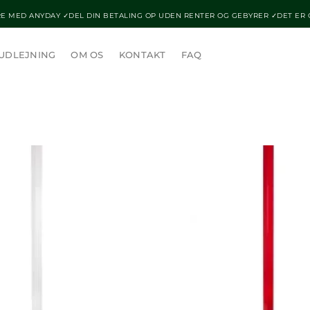
E MED ANYDAY ✓DEL DIN BETALING OP UDEN RENTER OG GEBYRER ✓DET ER
UDLEJNING
OM OS
KONTAKT
FAQ