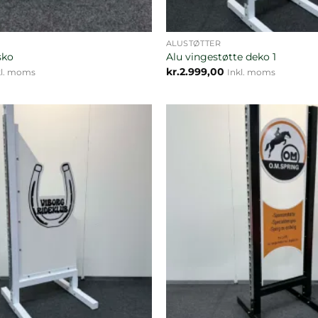
ALUSTØTTER
sko
Alu vingestøtte deko 1
kr.
2.999,00
kl. moms
Inkl. moms