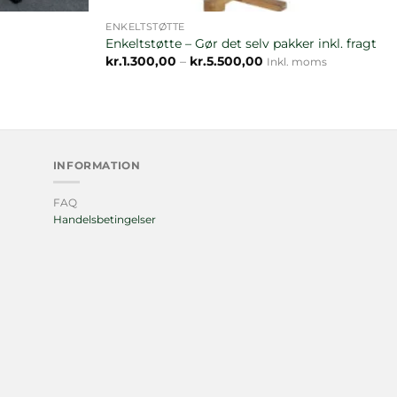
ENKELTSTØTTE
Enkeltstøtte – Gør det selv pakker inkl. fragt
Prisinterval:
kr.
1.300,00
–
kr.
5.500,00
Inkl. moms
kr.1.300,00
til
kr.5.500,00
INFORMATION
FAQ
Handelsbetingelser