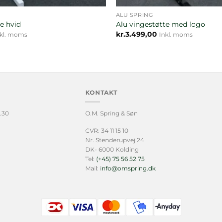
ALU SPRING
e hvid
Alu vingestøtte med logo
kr.
3.499,00
nkl. moms
Inkl. moms
KONTAKT
.30
O.M. Spring & Søn
CVR: 34 11 15 10
Nr. Stenderupvej 24
DK- 6000 Kolding
Tel:
(+45) 75 56 52 75
Mail:
info@omspring.dk