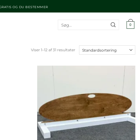
 GRATIS OG DU BESTEMMER
Søg
0
efter:
Viser 1–12 af 31 resultater