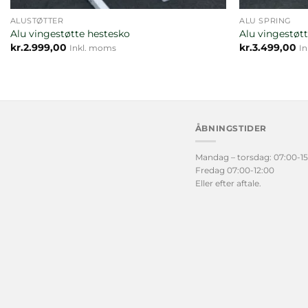
ALUSTØTTER
ALU SPRING
Alu vingestøtte hestesko
Alu vingestøtt
kr.
2.999,00
kr.
3.499,00
Inkl. moms
I
ÅBNINGSTIDER
Mandag – torsdag: 07:00-15
Fredag 07:00-12:00
Eller efter aftale.