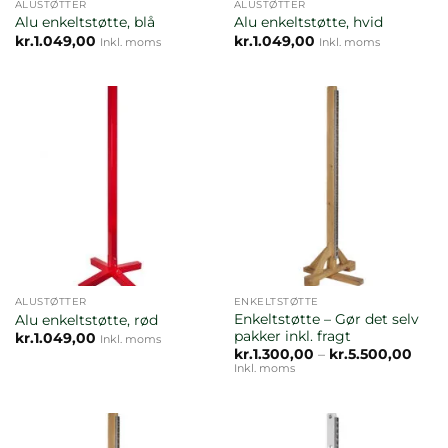
ALUSTØTTER
ALUSTØTTER
Alu enkeltstøtte, blå
Alu enkeltstøtte, hvid
kr.
1.049,00
kr.
1.049,00
Inkl. moms
Inkl. moms
ALUSTØTTER
ENKELTSTØTTE
Enkeltstøtte – Gør det selv
Alu enkeltstøtte, rød
pakker inkl. fragt
kr.
1.049,00
Inkl. moms
Prisi
kr.
1.300,00
–
kr.
5.500,00
kr.1.
Inkl. moms
til
kr.5.