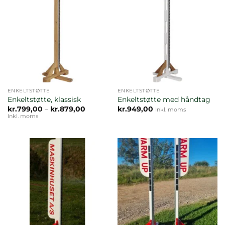
ENKELTSTØTTE
ENKELTSTØTTE
Enkeltstøtte, klassisk
Enkeltstøtte med håndtag
Prisinterval:
kr.
799,00
–
kr.
879,00
kr.
949,00
Inkl. moms
kr.799,00
Inkl. moms
til
kr.879,00