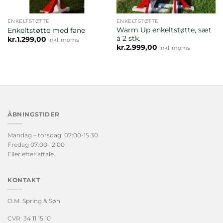
ENKELTSTØTTE
ENKELTSTØTTE
Warm Up enkeltstøtte, sæt
Enkeltstøtte med fane
á 2 stk.
kr.
1.299,00
Inkl. moms
kr.
2.999,00
Inkl. moms
ÅBNINGSTIDER
Mandag – torsdag: 07:00-15.30
Fredag 07:00-12:00
Eller efter aftale.
KONTAKT
O.M. Spring & Søn
CVR: 34 11 15 10