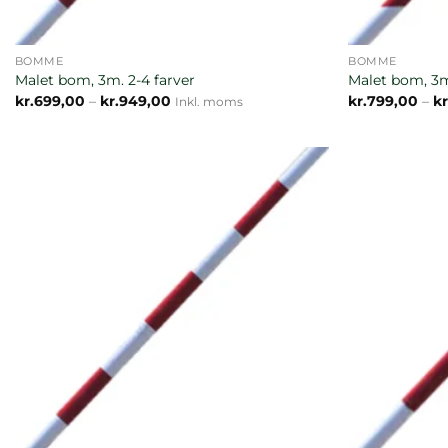
BOMME
BOMME
Malet bom, 3m. 2-4 farver
Malet bom, 3m
Prisinterval:
kr.
699,00
–
kr.
949,00
kr.
799,00
–
kr
Inkl. moms
kr.699,00
til
kr.949,00