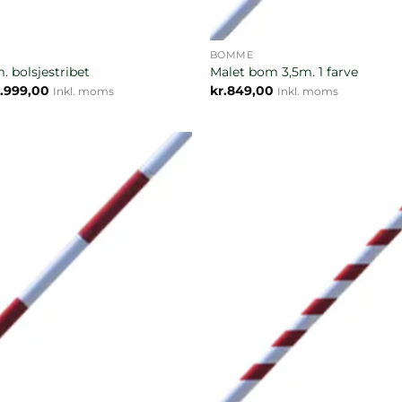
BOMME
. bolsjestribet
Malet bom 3,5m. 1 farve
Prisinterval:
.
999,00
kr.
849,00
Inkl. moms
Inkl. moms
kr.799,00
til
kr.999,00