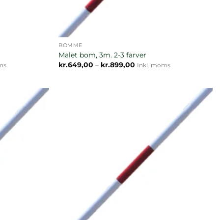
BOMME
Malet bom, 3m. 2-3 farver
val:
Prisinterval:
kr.
649,00
–
kr.
899,00
ms
Inkl. moms
0
kr.649,00
til
0
kr.899,00