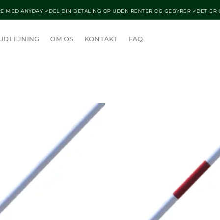
E MED ANYDAY ✓DEL DIN BETALING OP UDEN RENTER OG GEBYRER ✓DET ER
UDLEJNING
OM OS
KONTAKT
FAQ