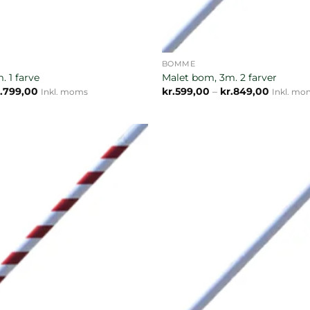
BOMME
. 1 farve
Malet bom, 3m. 2 farver
Prisinterval:
Prisinter
.
799,00
kr.
599,00
–
kr.
849,00
Inkl. moms
Inkl. mo
kr.549,00
kr.599,0
til
til
kr.799,00
kr.849,0