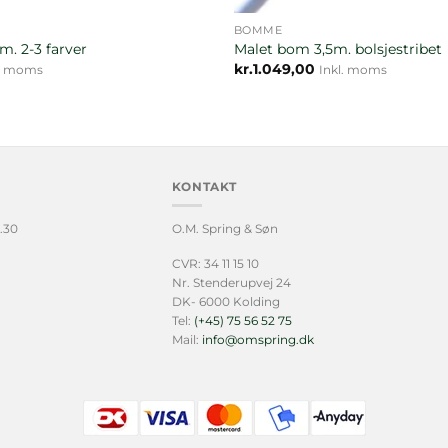
BOMME
m. 2-3 farver
Malet bom 3,5m. bolsjestribet
kr.
1.049,00
l. moms
Inkl. moms
KONTAKT
.30
O.M. Spring & Søn
CVR: 34 11 15 10
Nr. Stenderupvej 24
DK- 6000 Kolding
Tel:
(+45) 75 56 52 75
Mail:
info@omspring.dk