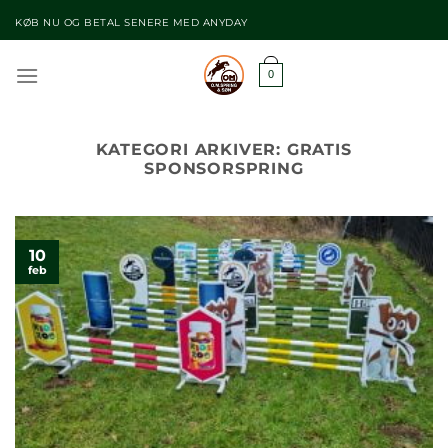
Fortsæt
KØB NU OG BETAL SENERE MED ANYDAY
til
indhold
0
KATEGORI ARKIVER:
GRATIS
SPONSORSPRING
10
feb