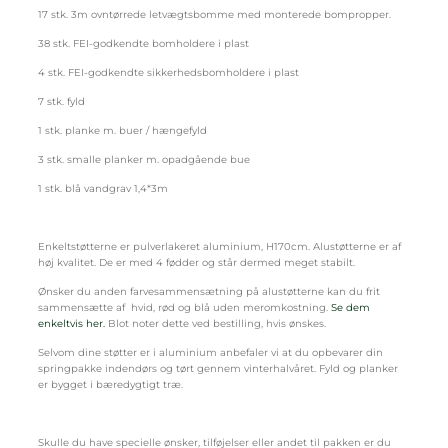
17 stk. 3m ovntørrede letvægtsbomme med monterede bompropper.
38 stk. FEI-godkendte bomholdere i plast
4 stk. FEI-godkendte sikkerhedsbomholdere i plast
7 stk. fyld
1 stk. planke m. buer / hængefyld
3 stk. smalle planker m. opadgående bue
1 stk. blå vandgrav 1,4*3m
Enkeltstøtterne er pulverlakeret aluminium, H170cm. Alustøtterne er af
høj kvalitet. De er med 4 fødder og står dermed meget stabilt.
Ønsker du anden farvesammensætning på alustøtterne kan du frit
sammensætte af hvid, rød og blå uden meromkostning.
Se dem
enkeltvis her.
Blot noter dette ved bestilling, hvis ønskes.
Selvom dine støtter er i aluminium anbefaler vi at du opbevarer din
springpakke indendørs og tørt gennem vinterhalvåret. Fyld og planker
er bygget i bæredygtigt træ.
Skulle du have specielle ønsker, tilføjelser eller andet til pakken er du