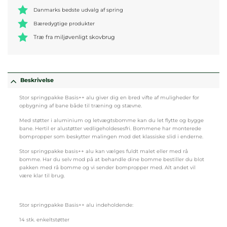
Danmarks bedste udvalg af spring
Bæredygtige produkter
Træ fra miljøvenligt skovbrug
Beskrivelse
Stor springpakke Basis++ alu giver dig en bred vifte af muligheder for
opbygning af bane både til træning og stævne.
Med støtter i aluminium og letvægtsbomme kan du let flytte og bygge
bane. Hertil er alustøtter vedligeholdesesfri. Bommene har monterede
bompropper som beskytter malingen mod det klassiske slid i enderne.
Stor springpakke basis++ alu kan vælges fuldt malet eller med rå
bomme. Har du selv mod på at behandle dine bomme bestiller du blot
pakken med rå bomme og vi sender bompropper med. Alt andet vil
være klar til brug.
Stor springpakke Basis++ alu indeholdende:
14 stk. enkeltstøtter