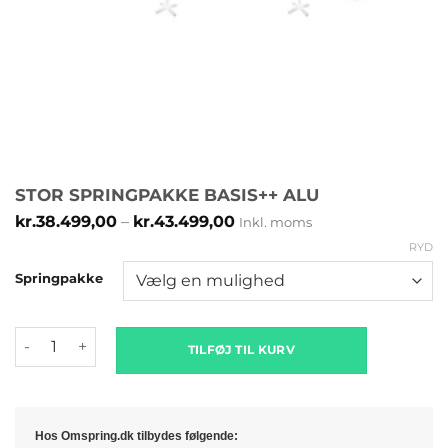
STOR SPRINGPAKKE BASIS++ ALU
Prisinterval:
kr.
38.499,00
–
kr.
43.499,00
Inkl. moms
kr.38.499,00
RYD
til
kr.43.499,00
Springpakke
Stor Springpakke Basis++ alu antal
TILFØJ TIL KURV
Hos Omspring.dk tilbydes følgende: