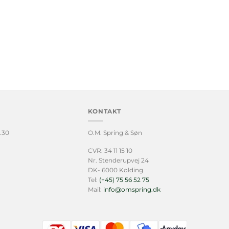
KONTAKT
.30
O.M. Spring & Søn
CVR: 34 11 15 10
Nr. Stenderupvej 24
DK- 6000 Kolding
Tel:
(+45) 75 56 52 75
Mail:
info@omspring.dk