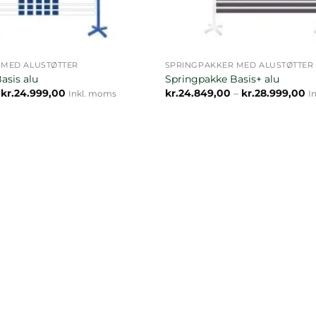
 MED ALUSTØTTER
SPRINGPAKKER MED ALUSTØTTER
asis alu
Springpakke Basis+ alu
Prisinterval:
Pr
kr.
24.999,00
kr.
24.849,00
–
kr.
28.999,00
Inkl. moms
I
kr.21.299,00
kr
til
til
kr.24.999,00
kr