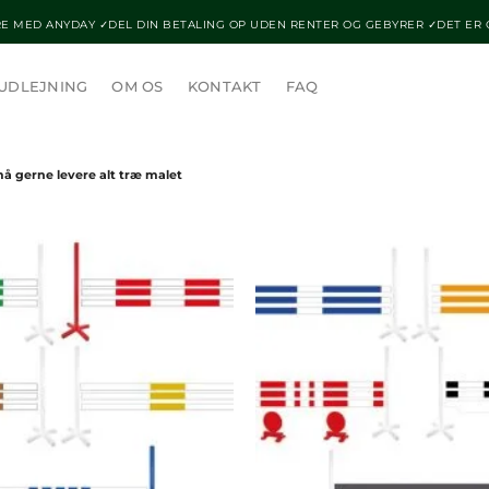
E MED ANYDAY ✓DEL DIN BETALING OP UDEN RENTER OG GEBYRER ✓DET ER
UDLEJNING
OM OS
KONTAKT
FAQ
å gerne levere alt træ malet