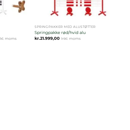
SPRINGPAKKER MED ALUSTØTTER
Springpakke rød/hvid alu
isinterval:
kr.
21.999,00
nkl. moms
Inkl. moms
.24.849,00
.28.999,00