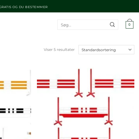
 GRATIS OG DU BESTEMMER
Søg
0
efter:
Viser 5 resultater