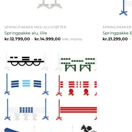
SPRINGPAKKER MED ALUSTØTTER
SPRINGPAKKER
Springpakke alu, lille
Springpakke B
Prisinterval:
kr.
12.799,00
–
kr.
14.999,00
kr.
21.299,00
–
Inkl. moms
kr.12.799,00
til
kr.14.999,00