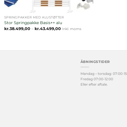
SPRINGPAKKER MED ALUSTØTTER
Stor Springpakke Basis++ alu
Prisinterval:
kr.
38.499,00
–
kr.
43.499,00
Inkl. moms
kr.38.499,00
til
kr.43.499,00
ÅBNINGSTIDER
Mandag – torsdag: 07:00-15
Fredag 07:00-12:00
Eller efter aftale.