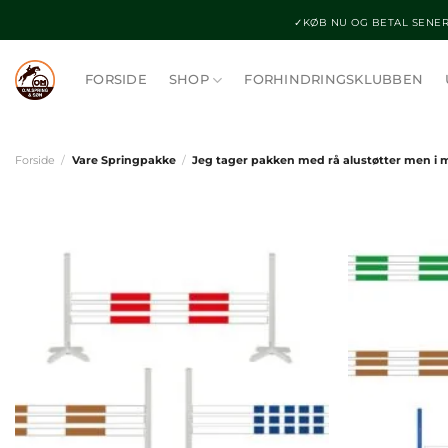
Fortsæt
✓KØB NU OG BETAL SENER
til
indhold
FORSIDE
SHOP
FORHINDRINGSKLUBBEN
Forside
/
Vare Springpakke
/
Jeg tager pakken med rå alustøtter men i m