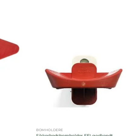
BOMHOLDERE
Sikkerhedsbomholder FEI-godkendt