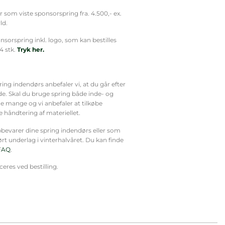
r som viste sponsorspring fra. 4.500,- ex.
ld.
sorspring inkl. logo, som kan bestilles
4 stk.
Tryk her.
ing indendørs anbefaler vi, at du går efter
ede. Skal du bruge spring både inde- og
 mange og vi anbefaler at tilkøbe
re håndtering af materiellet.
opbevarer dine spring indendørs eller som
t underlag i vinterhalvåret. Du kan finde
FAQ
.
eres ved bestilling.