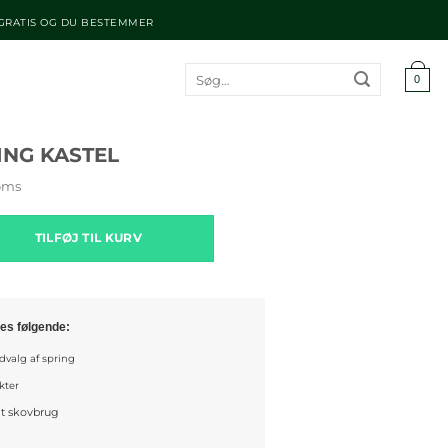
 GRATIS OG DU BESTEMMER
Søg
0
efter:
NG KASTEL
oms
stel antal
TILFØJ TIL KURV
es følgende:
valg af spring
kter
gt skovbrug