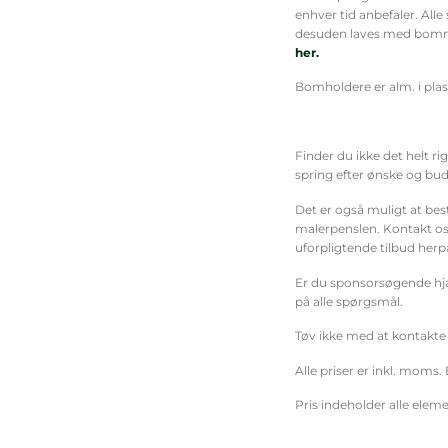
enhver tid anbefaler. Al
desuden laves med bomm
her.
Bomholdere er alm. i plas
Finder du ikke det helt ri
spring efter ønske og bud
Det er også muligt at besti
malerpenslen. Kontakt os d
uforpligtende tilbud herp
Er du sponsorsøgende hjæ
på alle spørgsmål.
Tøv ikke med at kontakte 
Alle priser er inkl. moms. 
Pris indeholder alle eleme