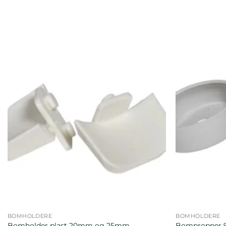
BOMHOLDERE
BOMHOLDERE
Bomholder plast 20mm og 25mm
Bompropper 