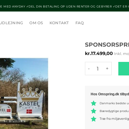
E MED ANYDAY ✓DEL DIN BETALING OP UDEN RENTER OG GEBYRER ✓DET ER
UDLEJNING
OM OS
KONTAKT
FAQ
SPONSORSPRI
kr.
17.499,00
Inkl. m
Sponsorspring Ka
Hos Omspring.dk tilbyd
Danmarks bedste ud
Bæredygtige produ
Træ fra miljøvenli