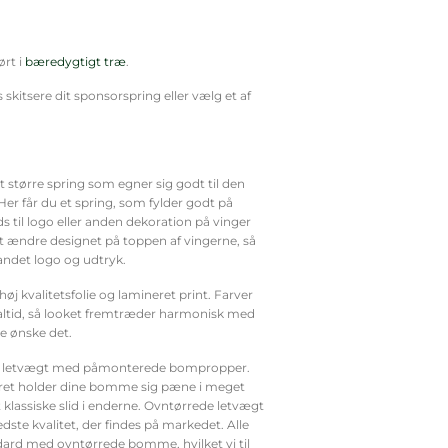
ørt i
bæredygtigt træ
.
s skitsere dit sponsorspring eller vælg et af
t større spring som egner sig godt til den
er får du et spring, som fylder godt på
s til logo eller anden dekoration på vinger
at ændre designet på toppen af vingerne, så
 andet logo og udtryk.
høj kvalitetsfolie og lamineret print. Farver
 altid, så looket fremtræder harmonisk med
le ønske det.
 letvægt med påmonterede bompropper.
t holder dine bomme sig pæne i meget
 klassiske slid i enderne. Ovntørrede letvægt
te kvalitet, der findes på markedet. Alle
dard med ovntørrede bomme, hvilket vi til