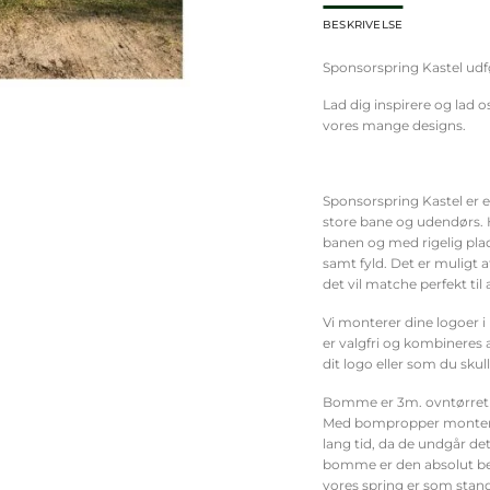
BESKRIVELSE
Sponsorspring Kastel udf
Lad dig inspirere og lad o
vores mange designs.
Sponsorspring Kastel er e
store bane og udendørs. H
banen og med rigelig plad
samt fyld. Det er muligt 
det vil matche perfekt til
Vi monterer dine logoer i 
er valgfri og kombineres
dit logo eller som du skul
Bomme er 3m. ovntørret
Med bompropper montere
lang tid, da de undgår det
bomme er den absolut beds
vores spring er som stan