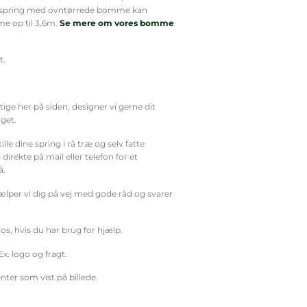
le spring med ovntørrede bomme kan
e op til 3,6m.
Se mere om vores bomme
t.
gtige her på siden, designer vi gerne dit
get.
lle dine spring i rå træ og selv fatte
irekte på mail eller telefon for et
å.
lper vi dig på vej med gode råd og svarer
os, hvis du har brug for hjælp.
Ex. logo og fragt.
nter som vist på billede.