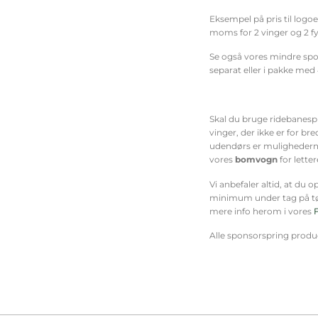
Eksempel på pris til logoe
moms for 2 vinger og 2 fy
Se også vores mindre spon
separat eller i pakke med 
Skal du bruge ridebanespr
vinger, der ikke er for br
udendørs er mulighederne
vores
bomvogn
for lette
Vi anbefaler altid, at du 
minimum under tag på tør
mere info herom i vores
Alle sponsorspring produc