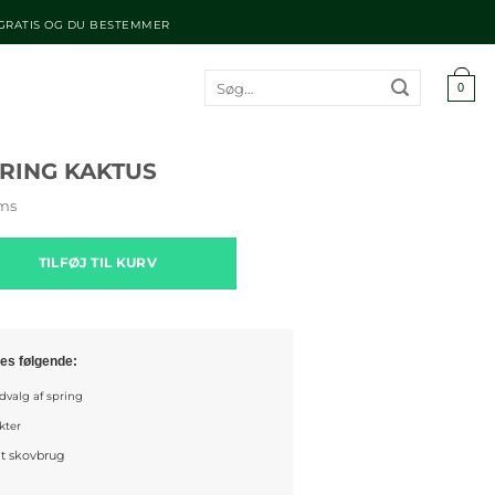
 GRATIS OG DU BESTEMMER
Søg
0
efter:
RING KAKTUS
oms
kaktus antal
TILFØJ TIL KURV
es følgende:
valg af spring
kter
gt skovbrug