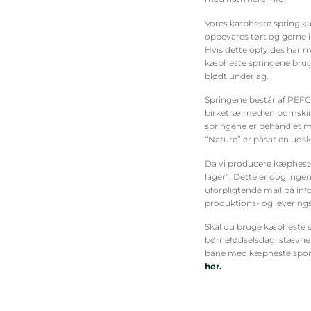
Vores kæpheste spring ka
opbevares tørt og gerne 
Hvis dette opfyldes har 
kæpheste springene bruges
blødt underlag.
Springene består af PEFC-
birketræ med en bomskinn
springene er behandlet m
“Nature” er påsat en udskå
Da vi producere kæpheste 
lager”. Dette er dog ingen
uforpligtende mail på i
produktions- og leverings
Skal du bruge kæpheste sp
børnefødselsdag, stævne e
bane med kæpheste spon
her.