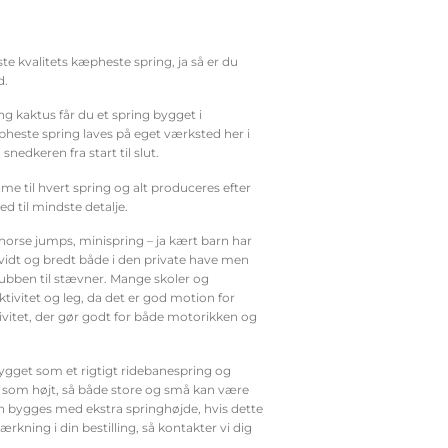
te kvalitets kæpheste spring, ja så er du
d.
g kaktus får du et spring bygget i
heste spring laves på eget værksted her i
snedkeren fra start til slut.
e til hvert spring og alt produceres efter
ed til mindste detalje.
orse jumps, minispring – ja kært barn har
idt og bredt både i den private have men
lubben til stævner. Mange skoler og
aktivitet og leg, da det er god motion for
vitet, der gør godt for både motorikken og
gget som et rigtigt ridebanespring og
 som højt, så både store og små kan være
n bygges med ekstra springhøjde, hvis dette
rkning i din bestilling, så kontakter vi dig