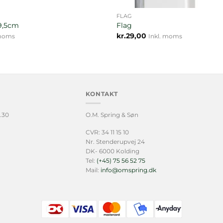
FLAG
9,5cm
Flag
kr.
29,00
 moms
Inkl. moms
KONTAKT
.30
O.M. Spring & Søn
CVR: 34 11 15 10
Nr. Stenderupvej 24
DK- 6000 Kolding
Tel:
(+45) 75 56 52 75
Mail:
info@omspring.dk