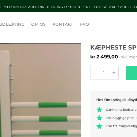
E MED ANYDAY ✓DEL DIN BETALING OP UDEN RENTER OG GEBYRER ✓DET ER
UDLEJNING
OM OS
KONTAKT
FAQ
KÆPHESTE SP
kr.
2.499,00
Inkl. m
Kæpheste spring 
Hos Omspring.dk tilbyd
Danmarks bedste ud
Bæredygtige produ
Træ fra miljøvenli