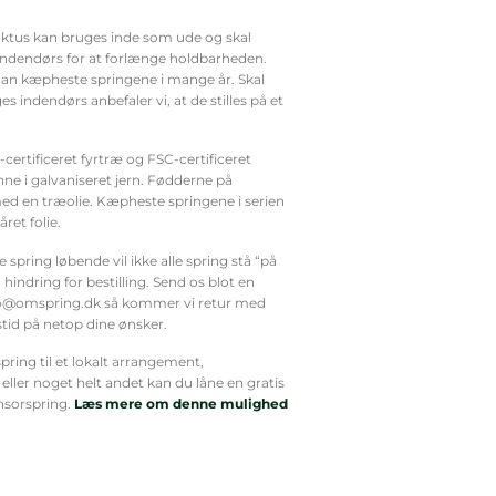
ktus kan bruges inde som ude og skal
indendørs for at forlænge holdbarheden.
man kæpheste springene i mange år. Skal
 indendørs anbefaler vi, at de stilles på et
certificeret fyrtræ og FSC-certificeret
e i galvaniseret jern. Fødderne på
ed en træolie. Kæpheste springene i serien
ret folie.
spring løbende vil ikke alle spring stå “på
 hindring for bestilling. Send os blot en
nfo@omspring.dk så kommer vi retur med
tid på netop dine ønsker.
ring til et lokalt arrangement,
ller noget helt andet kan du låne en gratis
sorspring.
Læs mere om denne mulighed