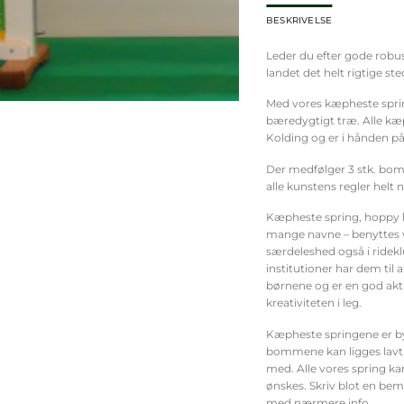
BESKRIVELSE
Leder du efter gode robus
landet det helt rigtige ste
Med vores kæpheste sprin
bæredygtigt træ. Alle kæp
Kolding og er i hånden på 
Der medfølger 3 stk. bomm
alle kunstens regler helt n
Kæpheste spring, hoppy h
mange navne – benyttes v
særdeleshed også i ridek
institutioner har dem til 
børnene og er en god akti
kreativiteten i leg.
Kæpheste springene er by
bommene kan ligges lavt
med. Alle vores spring ka
ønskes. Skriv blot en bemæ
med nærmere info.