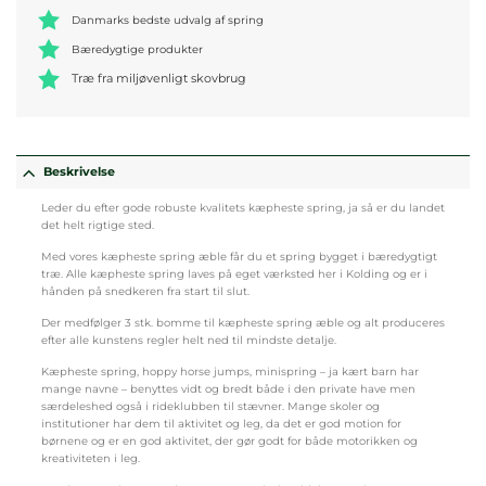
Danmarks bedste udvalg af spring
Bæredygtige produkter
Træ fra miljøvenligt skovbrug
Beskrivelse
Leder du efter gode robuste kvalitets kæpheste spring, ja så er du landet
det helt rigtige sted.
Med vores kæpheste spring æble får du et spring bygget i bæredygtigt
træ. Alle kæpheste spring laves på eget værksted her i Kolding og er i
hånden på snedkeren fra start til slut.
Der medfølger 3 stk. bomme til kæpheste spring æble og alt produceres
efter alle kunstens regler helt ned til mindste detalje.
Kæpheste spring, hoppy horse jumps, minispring – ja kært barn har
mange navne – benyttes vidt og bredt både i den private have men
særdeleshed også i rideklubben til stævner. Mange skoler og
institutioner har dem til aktivitet og leg, da det er god motion for
børnene og er en god aktivitet, der gør godt for både motorikken og
kreativiteten i leg.