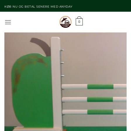
Fortsæt
KØB NU OG BETAL SENERE MED ANYDAY
til
indhold
0