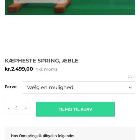
KÆPHESTE SPRING, ÆBLE
kr.
2.499,00
Inkl. moms
RYD
Farve
Kæpheste spring, æble antal
TILFØJ TIL KURV
Hos Omspring.dk tilbydes følgende: