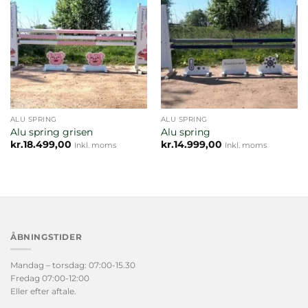
ALU SPRING
ALU SPRING
Alu spring grisen
Alu spring
kr.
18.499,00
kr.
14.999,00
Inkl. moms
Inkl. moms
ÅBNINGSTIDER
Mandag – torsdag: 07:00-15.30
Fredag 07:00-12:00
Eller efter aftale.