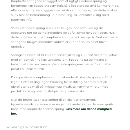
Kæpheste springene er bygget som et rigtigt ridebanespring og
bommene kan ligges lavt som højt, så både store og små kan være med.
Alle vores spring kan bygges med ekstra springhøjde, hvis dette ønskes.
Skriv blot en bemærkning i din bestilling, så kontakter vi dig med
nærmere info.
Vores kæpheste spring æble, kan bruges inde som ude og skal
opbevares tørt og gerne indendørs for at forlænge holdbarheden. Hvis
dette opfyldes har man kæpheste springene i mange år. Skal kæpheste
springene bruges indendørs anbefaler vi, at de stilles på et blødt
underlag.
Springene består af PEFC-certificeret fyrtræ og FSC-certificeret birketræ
med en bomskinne i galvaniseret jern. Fødderne på springene er
behandlet med en træolie. Kæpheste springene i serien “Nature” er
påsat en udskåret folie.
Da vi producere kæpheste spring løbende vil ikke alle spring stå “på
lager”. Dette er dog ingen hindring for bestilling. Send os blot en
uforpligtende mail på info@omspring.dk så kommer vi retur med
produktions- og leveringstid på netop dine ønsker.
Skal du bruge kæpheste spring til et lokalt arrangement,
børnefødselsdag, stævne eller noget helt andet kan du låne en gratis
bane med kæpheste sponsorspring.
Læs mere om denne mulighed
her.
Yderligere information