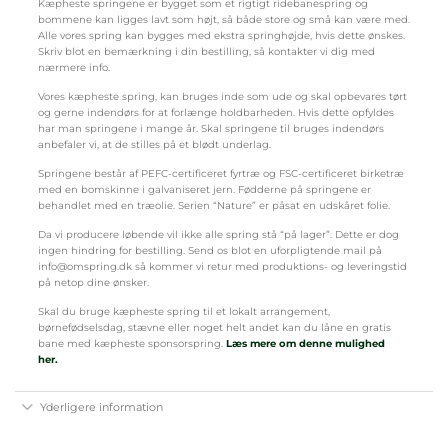
Kæpheste springene er bygget som et rigtigt ridebanespring og
bommene kan ligges lavt som højt, så både store og små kan være med.
Alle vores spring kan bygges med ekstra springhøjde, hvis dette ønskes.
Skriv blot en bemærkning i din bestilling, så kontakter vi dig med
nærmere info.
Vores kæpheste spring, kan bruges inde som ude og skal opbevares tørt
og gerne indendørs for at forlænge holdbarheden. Hvis dette opfyldes
har man springene i mange år. Skal springene til bruges indendørs
anbefaler vi, at de stilles på et blødt underlag.
Springene består af PEFC-certificeret fyrtræ og FSC-certificeret birketræ
med en bomskinne i galvaniseret jern. Fødderne på springene er
behandlet med en træolie. Serien “Nature” er påsat en udskåret folie.
Da vi producere løbende vil ikke alle spring stå “på lager”. Dette er dog
ingen hindring for bestilling. Send os blot en uforpligtende mail på
info@omspring.dk så kommer vi retur med produktions- og leveringstid
på netop dine ønsker.
Skal du bruge kæpheste spring til et lokalt arrangement,
børnefødselsdag, stævne eller noget helt andet kan du låne en gratis
bane med kæpheste sponsorspring.
Læs mere om denne mulighed
her.
Yderligere information