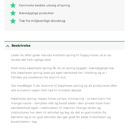
Danmarks bedste udvalg af spring
Bæredygtige produkter
Træ fra miljøvenligt skovbrug
Beskrivelse
Leder du efter gode robuste kvalitets spring til hoppy horse, så er du
landet det helt rigtige sted.
Med vores kæpheste spring får du et spring bygget i bæredygtigt træ.
Alle kæpheste spring laves på eget værksted her i Kolding og er i
hånden på snedkeren fra start til slut.
Der medfølger 3 stk. bomme til kæpheste spring og alt produceres efter
alle kunstens regler helt ned til mindste detalje.
Kæpheste spring, hoppy horse jumps, minispring – ja kært barn har
mange navne – benyttes vidt og bredt både i den private have men
særdeleshed også i rideklubben til stævner. Mange skoler og
institutioner har dem til aktivitet og leg, da det er god motion for
børnene og er en god aktivitet, der gør godt for både motorikken og
kreativiteten i leg.