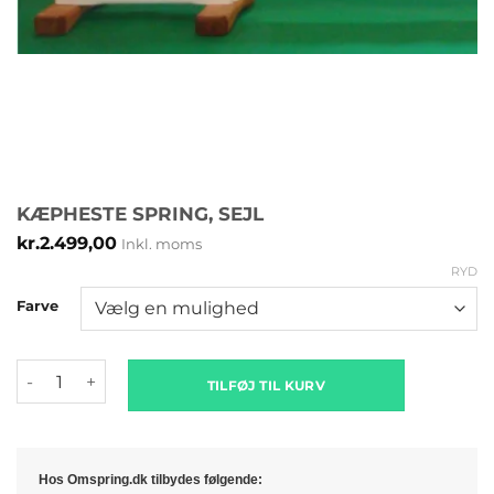
KÆPHESTE SPRING, SEJL
kr.
2.499,00
Inkl. moms
RYD
Farve
Kæpheste spring, sejl antal
TILFØJ TIL KURV
Hos Omspring.dk tilbydes følgende: