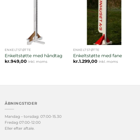
ENKELTSTØTTE
ENKELTSTØTTE
Enkeltstøtte med håndtag
Enkeltstøtte med fane
kr.
949,00
kr.
1.299,00
Inkl. moms
Inkl. moms
ÅBNINGSTIDER
Mandag – torsdag: 07:00-15.30
Fredag 07:00-12:00
Eller efter aftale.