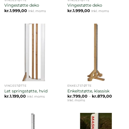
VINGESTØTTE
VINGESTØTTE
Vingestøtte deko
Vingestøtte deko
kr.
1.999,00
kr.
1.999,00
Inkl. moms
Inkl. moms
VINGESTØTTE
ENKELTSTØTTE
Let springstøtte, hvid
Enkeltstøtte, klassisk
Prisinter
kr.
1.199,00
kr.
799,00
–
kr.
879,00
Inkl. moms
kr.799,0
Inkl. moms
til
kr.879,0