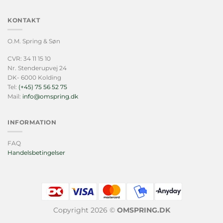
KONTAKT
O.M. Spring & Søn
CVR: 34 11 15 10
Nr. Stenderupvej 24
DK- 6000 Kolding
Tel:
(+45) 75 56 52 75
Mail:
info@omspring.dk
INFORMATION
FAQ
Handelsbetingelser
Copyright 2026 ©
OMSPRING.DK