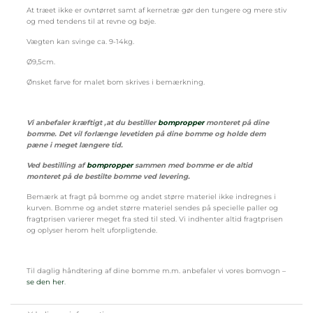
At træet ikke er ovntørret samt af kernetræ gør den tungere og mere stiv
og med tendens til at revne og bøje.
Vægten kan svinge ca. 9-14kg.
Ø9,5cm.
Ønsket farve for malet bom skrives i bemærkning.
Vi anbefaler kræftigt ,at du bestiller
bompropper
monteret på dine
bomme. Det vil forlænge levetiden på dine bomme og holde dem
pæne i meget længere tid.
Ved bestilling af
bompropper
sammen med bomme er de altid
monteret på de bestilte bomme ved levering.
Bemærk at fragt på bomme og andet større materiel ikke indregnes i
kurven. Bomme og andet større materiel sendes på specielle paller og
fragtprisen varierer meget fra sted til sted. Vi indhenter altid fragtprisen
og oplyser herom helt uforpligtende.
Til daglig håndtering af dine bomme m.m. anbefaler vi vores bomvogn –
se den her
.