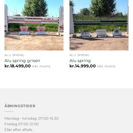
ALU SPRING
ALU SPRING
Alu spring grisen
Alu spring
kr.
18.499,00
kr.
14.999,00
Inkl. moms
Inkl. moms
ÅBNINGSTIDER
Mandag – torsdag: 07:00-15.30
Fredag 07:00-12:00
Eller efter aftale.