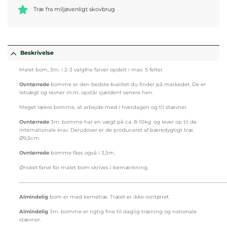
Træ fra miljøvenligt skovbrug
Beskrivelse
Malet bom, 3m. i 2-3 valgfrie farver opdelt i max. 5 felter.
Ovntørrede
bomme er den bedste kvalitet du finder på markedet. De er
letvægt og revner m.m. opstår sjældent senere hen.
Meget lækre bomme, at arbejde med i hverdagen og til stævner.
Ovntørrede
3m. bomme har en vægt på ca. 8-10kg. og lever op til de
internationale krav. Derudover er de produceret af bæredygtigt træ.
Ø9,5cm.
Ovntørrede
bomme fåes også i 3,5m.
Ønsket farve for malet bom skrives i bemærkning.
—————————————————————————————————————————
Almindelig
bom er med kernetræ. Træet er ikke ovntørret.
Almindelig
3m. bomme er rigtig fine til daglig træning og nationale
stævner.