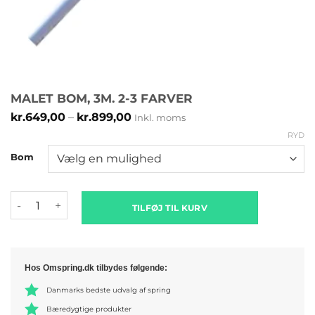
MALET BOM, 3M. 2-3 FARVER
Prisinterval:
kr.
649,00
–
kr.
899,00
Inkl. moms
kr.649,00
RYD
til
kr.899,00
Bom
Malet bom, 3m. 2-3 farver antal
TILFØJ TIL KURV
Hos Omspring.dk tilbydes følgende:
Danmarks bedste udvalg af spring
Bæredygtige produkter