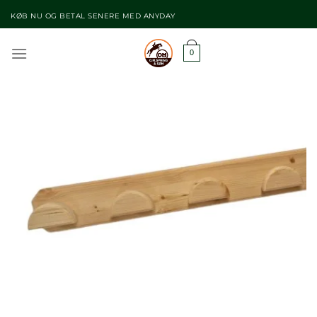
Fortsæt
KØB NU OG BETAL SENERE MED ANYDAY
til
indhold
0