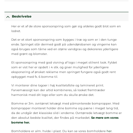
Beskrivelse
Her er et af de store sponsorspring som gør sig aldeles godt blot som en
lodret.
Det er et stort sponsorspring som bygges i træ og som er i den tunge
ende. Springet står dermed godt på udendørsbanen og vingerne kan
også bruges som tårne ved en større vandgrav og dekoreres yderligere
med grønt og blomster.
Et sponsorspring med god visning af logo i meget stilrent look. Fyldet
som er vist her er opdelt i 4 stk. og giver mulighed for yderligere
eksponering af ønsket reklame men springet fungere også godt rent
opbygget med fx. 6 bomme til.
Vi monterer dine logoer i høj kvalitetsfolie og lamineret print.
Farvemæssigt kan der altid kombineres, så looket fremtræder
harmonisk med dit logo eller som du skulle ønske det.
Bomme er 3m. ovntørret letvægt med påmonterede bompropper. Med
bompropper monteret holder dine bomme sig pæne i meget lang tid,
da de undgår det klassiske slid i enderne. Ovntørrede letvægt bomme er
den absolut bedste kvalitet, der findes på markedet.
Se mere om vores
bomme her.
Bomholdere er alm. hvide i plast. Du kan se vores bomholdere
her
.