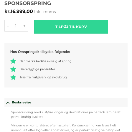
SPONSORSPRING
kr.
16.999,00
Inkl. moms
Sponsorspring antal
TILFØJ TIL KURV
Hos Omspring.dk tilbydes følgende:
Danmarks bedste udvalg af spring
Bæredygtige produkter
Træ fra miljøvenligt skovbrug
Beskrivelse
Sponsorspring med 2 større vinger og dekorationer på haitack lamineret
print i kraftig kvalitet.
Vingerne er konturskåret efter lastbilen. Konturskæring kan laves helt
individuelt efter logo eller andet ønske, og er perfekt til at give netop det