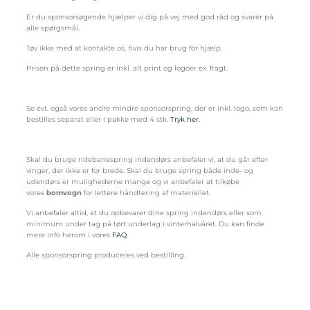
Er du sponsorsøgende hjælper vi dig på vej med god råd og svarer på
alle spørgsmål.
Tøv ikke med at kontakte os, hvis du har brug for hjælp.
Prisen på dette spring er inkl. alt print og logoer ex. fragt.
Se evt. også vores andre mindre sponsorspring, der er inkl. logo, som kan
bestilles separat eller i pakke med 4 stk.
Tryk her.
Skal du bruge ridebanespring indendørs anbefaler vi, at du går efter
vinger, der ikke er for brede. Skal du bruge spring både inde- og
udendørs er mulighederne mange og vi anbefaler at tilkøbe
vores
bomvogn
for lettere håndtering af materiellet.
Vi anbefaler altid, at du opbevarer dine spring indendørs eller som
minimum under tag på tørt underlag i vinterhalvåret. Du kan finde
mere info herom i vores
FAQ
.
Alle sponsorspring produceres ved bestilling.