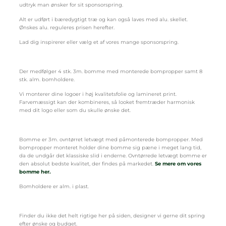
udtryk man ønsker for sit sponsorspring.
Alt er udført i bæredygtigt træ og kan også laves med alu. skellet.
Ønskes alu. reguleres prisen herefter.
Lad dig inspirerer eller vælg et af vores mange sponsorspring.
Der medfølger 4 stk. 3m. bomme med monterede bompropper samt 8
stk. alm. bomholdere.
Vi monterer dine logoer i høj kvalitetsfolie og lamineret print.
Farvemæssigt kan der kombineres, så looket fremtræder harmonisk
med dit logo eller som du skulle ønske det.
Bomme er 3m. ovntørret letvægt med påmonterede bompropper. Med
bompropper monteret holder dine bomme sig pæne i meget lang tid,
da de undgår det klassiske slid i enderne. Ovntørrede letvægt bomme er
den absolut bedste kvalitet, der findes på markedet.
Se mere om vores
bomme her.
Bomholdere er alm. i plast.
Finder du ikke det helt rigtige her på siden, designer vi gerne dit spring
efter ønske og budget.