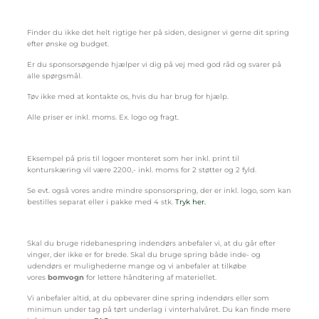
Finder du ikke det helt rigtige her på siden, designer vi gerne dit spring
efter ønske og budget.
Er du sponsorsøgende hjælper vi dig på vej med god råd og svarer på
alle spørgsmål.
Tøv ikke med at kontakte os, hvis du har brug for hjælp.
Alle priser er inkl. moms. Ex. logo og fragt.
Eksempel på pris til logoer monteret som her inkl. print til
konturskæring vil være 2200,- inkl. moms for 2 støtter og 2 fyld.
Se evt. også vores andre mindre sponsorspring, der er inkl. logo, som kan
bestilles separat eller i pakke med 4 stk.
Tryk her.
Skal du bruge ridebanespring indendørs anbefaler vi, at du går efter
vinger, der ikke er for brede. Skal du bruge spring både inde- og
udendørs er mulighederne mange og vi anbefaler at tilkøbe
vores
bomvogn
for lettere håndtering af materiellet.
Vi anbefaler altid, at du opbevarer dine spring indendørs eller som
minimun under tag på tørt underlag i vinterhalvåret. Du kan finde mere