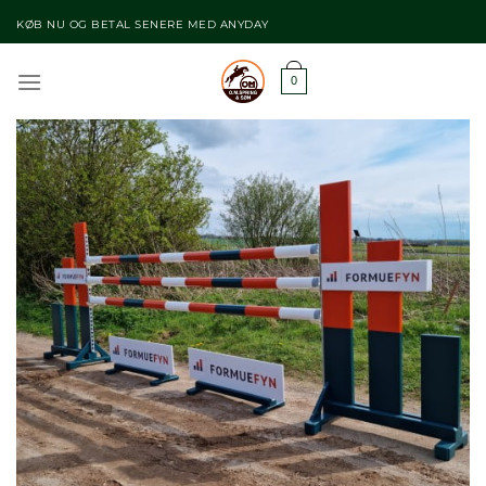
Fortsæt
KØB NU OG BETAL SENERE MED ANYDAY
til
indhold
0