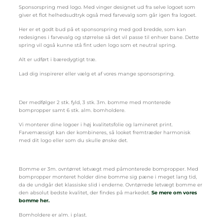
Sponsorspring med logo. Med vinger designet ud fra selve logoet som
giver et flot helhedsudtryk også med farvevalg som går igen fra logoet.
Her er et godt bud på et sponsorspring med god bredde, som kan
redesignes i farvevalg og størrelse så det vil passe til enhver bane. Dette
spring vil også kunne stå fint uden logo som et neutral spring.
Alt er udført i bæredygtigt træ.
Lad dig inspirerer eller vælg et af vores mange sponsorspring.
Der medfølger 2 stk. fyld, 3 stk. 3m. bomme med monterede
bompropper samt 6 stk. alm. bomholdere.
Vi monterer dine logoer i høj kvalitetsfolie og lamineret print.
Farvemæssigt kan der kombineres, så looket fremtræder harmonisk
med dit logo eller som du skulle ønske det.
Bomme er 3m. ovntørret letvægt med påmonterede bompropper. Med
bompropper monteret holder dine bomme sig pæne i meget lang tid,
da de undgår det klassiske slid i enderne. Ovntørrede letvægt bomme er
den absolut bedste kvalitet, der findes på markedet.
Se mere om vores
bomme her.
Bomholdere er alm. i plast.