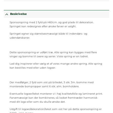
Beskrivelse
Sponsorspring med 2 fyld på H60cm. og god plads til dekoration.
Springet kan redesignes efter ønske farver er valgfri.
Springet egner sig størrelsesmæssigt både til indendørs- og
udendørsbaner.
Dette sponsorspring er udført træ. Alle spring kan bygges med flere
vinger og bomme til oxere og serier. Viste spring er en lodret.
Lad dig inspirerer eller vælg et af vores mange andre spring. Alle spring
kan bestilles med eller uden logoer.
Der medfølger, 2 fyld som vist på billedet, 3 stk. 3m. bomme med
monterede bompropper samt 6 stk. alm. bomholdere.
Eventuelle logoer/tekst monterer vi i høj kvalitetsfolie og lamineret print.
Farvemæssigt kan der kombineres, så looket fremtræder harmonisk
med dit logo eller som du skulle ønske det.
Udgift til logoer/dekoration/tekst som vist her på dette sponsorspring er