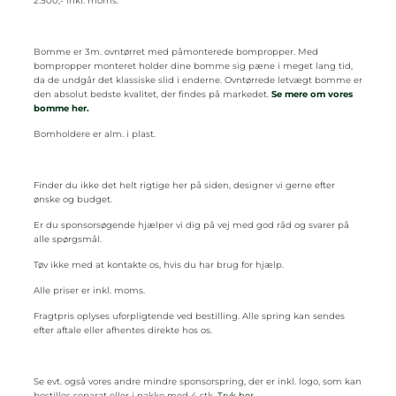
2.500,- inkl. moms.
Bomme er 3m. ovntørret med påmonterede bompropper. Med
bompropper monteret holder dine bomme sig pæne i meget lang tid,
da de undgår det klassiske slid i enderne. Ovntørrede letvægt bomme er
den absolut bedste kvalitet, der findes på markedet.
Se mere om vores
bomme her.
Bomholdere er alm. i plast.
Finder du ikke det helt rigtige her på siden, designer vi gerne efter
ønske og budget.
Er du sponsorsøgende hjælper vi dig på vej med god råd og svarer på
alle spørgsmål.
Tøv ikke med at kontakte os, hvis du har brug for hjælp.
Alle priser er inkl. moms.
Fragtpris oplyses uforpligtende ved bestilling. Alle spring kan sendes
efter aftale eller afhentes direkte hos os.
Se evt. også vores andre mindre sponsorspring, der er inkl. logo, som kan
bestilles separat eller i pakke med 4 stk.
Tryk her.