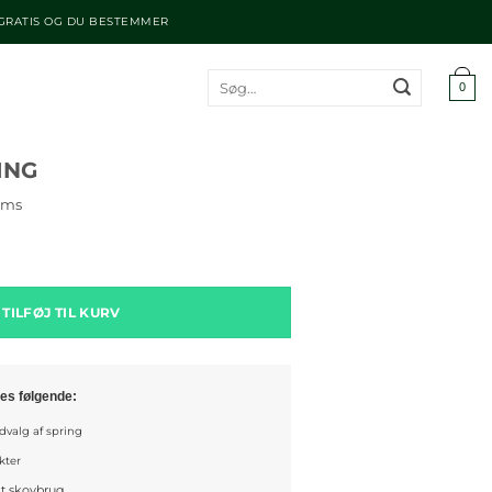
 GRATIS OG DU BESTEMMER
Søg
0
efter:
ING
oms
tal
TILFØJ TIL KURV
es følgende:
valg af spring
kter
gt skovbrug