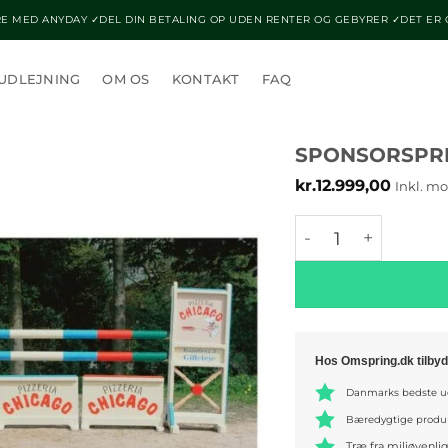
E MED ANYDAY ✓DEL DIN BETALING OP UDEN RENTER OG GEBYRER ✓DET ER
UDLEJNING
OM OS
KONTAKT
FAQ
SPONSORSPR
kr.
12.999,00
Inkl. m
Sponsorspring an
Hos Omspring.dk tilbyd
Danmarks bedste ud
Bæredygtige produ
Træ fra miljøvenli