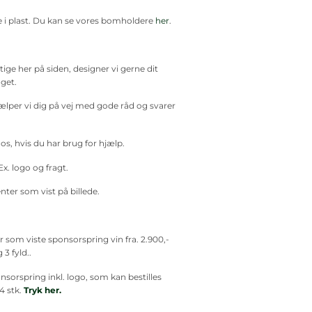
 i plast. Du kan se vores bomholdere
her
.
gtige her på siden, designer vi gerne dit
get.
lper vi dig på vej med gode råd og svarer
os, hvis du har brug for hjælp.
Ex. logo og fragt.
nter som vist på billede.
r som viste sponsorspring vin fra. 2.900,-
3 fyld..
sorspring inkl. logo, som kan bestilles
4 stk.
Tryk her.