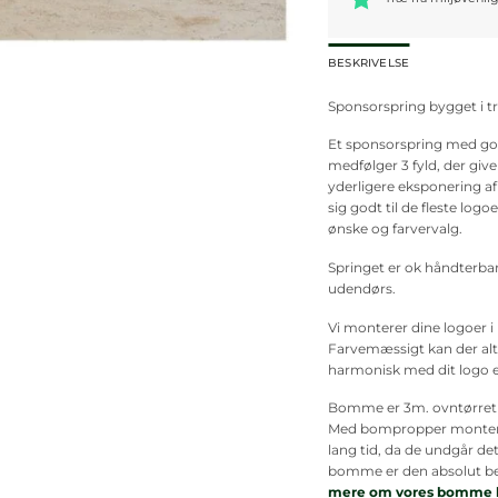
BESKRIVELSE
Sponsorspring bygget i træ
Et sponsorspring med god 
medfølger 3 fyld, der give
yderligere eksponering a
sig godt til de fleste log
ønske og farvervalg.
Springet er ok håndterbar
udendørs.
Vi monterer dine logoer i 
Farvemæssigt kan der alt
harmonisk med dit logo el
Bomme er 3m. ovntørret
Med bompropper montere
lang tid, da de undgår det
bomme er den absolut bed
mere om vores bomme 