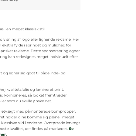
 i en meget klassisk stil.
visning af logo eller lignende reklame. Her
r ekstra fylde i springet og mulighed for
f ønsket reklame. Dette sponsorspring egner
oer og kan redesignes meget individuelt efter
t og egner sig godt til både inde- og
høj kvalitetsfolie og lamineret print.
id kombineres, så looket fremtræder
ler som du skulle ønske det.
 letvægt med påmonterede bompropper.
t holder dine bomme sig pæne i meget
 klassiske slid i enderne. Ovntørrede letvægt
ste kvalitet, der findes på markedet.
Se
her.