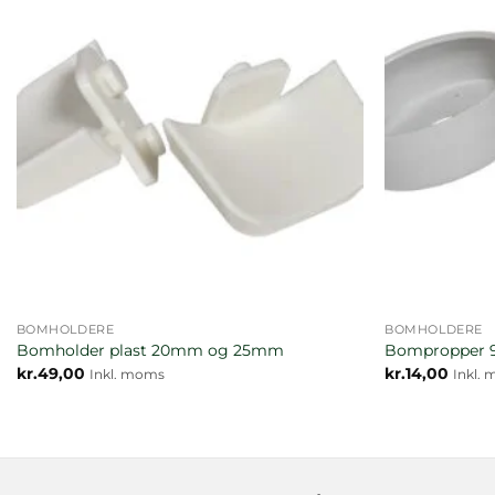
BOMHOLDERE
BOMHOLDERE
Bomholder plast 20mm og 25mm
Bompropper 
kr.
49,00
kr.
14,00
Inkl. moms
Inkl.