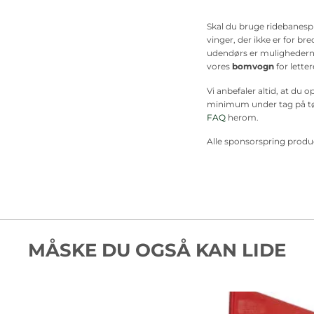
Skal du bruge ridebanespr
vinger, der ikke er for br
udendørs er mulighederne
vores
bomvogn
for lette
Vi anbefaler altid, at du 
minimum under tag på tørt
FAQ
herom.
Alle sponsorspring produc
MÅSKE DU OGSÅ KAN LIDE