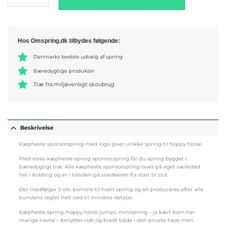
Hos Omspring.dk tilbydes følgende:
Danmarks bedste udvalg af spring
Bæredygtige produkter
Træ fra miljøvenligt skovbrug
Beskrivelse
Kæpheste sponsorspring med logo giver unikke spring til hoppy horse.
Med vores kæpheste spring sponsorspring får du spring bygget i
bæredygtigt træ. Alle kæpheste sponsorspring laves på eget værksted
her i Kolding og er i hånden på snedkeren fra start til slut.
Der medfølger 3 stk. bomme til hvert spring og alt produceres efter alle
kunstens regler helt ned til mindste detalje.
Kæpheste spring, hoppy horse jumps, minispring – ja kært barn har
mange navne – benyttes vidt og bredt både i den private have men