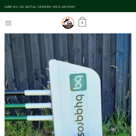
Fortsæt
KØB NU OG BETAL SENERE MED ANYDAY
til
indhold
0