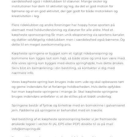
særdeleshed også i rideklubben til stævner. Mange skoler og
institutioner har dem til aktivitet og leg, da det er god motion for
børnene og er en god aktivitet, der gør godt for både motorikken og
kreativiteten i leg.
Flere rideklubber og andre foreninger har hoppy horse sporten på
skemaet med holdundervisning og stævner for alle aldre. Med et
kæpheste sponsorspring får man unik eksponering via sportens kanaler
og støtter selvfølgelig rideklubben men i særdeleshed også børnene. Og
dette til en meget overkommelig pris.
Kæpheste springene er bygget som et rigtigt ridebanespring og
bommene kan ligges lavt som højt, så både store og små kan være med.
Alle vores spring kan bygges med ekstra springhøjde, hvis dette ønskes.
Skriv blot en bemærkning i din bestilling, så kontakter vi dig med
nærmere info.
Vores kæpheste spring kan bruges inde som ude og skal opbevares tørt
og gerne indendørs for at forlænge holdbarheden. Hvis dette opfyldes
har man kæpheste springene i mange år. Skal kæpheste springene
bruges indendørs anbefaler vi, at de stilles på et blødt underlag.
Springene består af fyrtræ og birketræ med en bomskinne i galvaniseret
jern. Fødderne på springene er behandlet med en træolie.
Ved bestilling af et kæpheste sponsorspring beder vi jer fremsende
ønskede logoer i vector-fil (Ai, EPS eller PDF) direkte til os på mail
info@omspring.dk