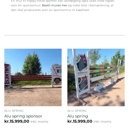
En mur til hoppy horse sporten kan selvfølgelig også laves med logoer
som en sponsormur.
Bestil muren her
og noter blot i bemærkning, at
den skal produceres som en sponsormur til kæphest.
ALU SPRING
ALU SPRING
Alu spring sponsor
Alu spring
kr.
15.999,00
kr.
15.999,00
Inkl. moms
Inkl. moms