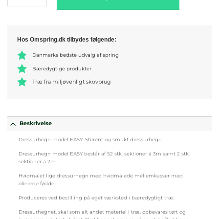
Hos Omspring.dk tilbydes følgende:
Danmarks bedste udvalg af spring
Bæredygtige produkter
Træ fra miljøvenligt skovbrug
Beskrivelse
Dressurhegn model EASY. Stilrent og smukt dressurhegn.
Dressurhegn model EASY består af 52 stk. sektioner á 3m samt 2 stk.
sektioner á 2m.
Hvidmalet lige dressurhegn med hvidmalede mellemkasser med
olierede fødder.
Produceres ved bestilling på eget værksted i bæredygtigt træ.
Dressurhegnet, skal som alt andet materiel i træ, opbevares tørt og