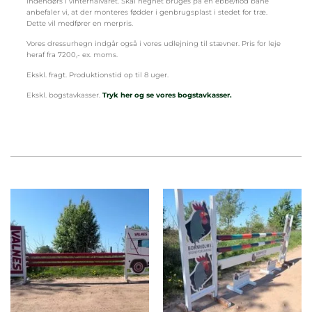
indendørs i vinterhalvåret. Skal hegnet bruges på en ebbe/flod bane
anbefaler vi, at der monteres fødder i genbrugsplast i stedet for træ.
Dette vil medfører en merpris.
Vores dressurhegn indgår også i vores udlejning til stævner. Pris for leje
heraf fra 7200,- ex. moms.
Ekskl. fragt. Produktionstid op til 8 uger.
Ekskl. bogstavkasser.
Tryk her og se vores bogstavkasser.