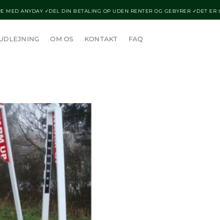
E MED ANYDAY ✓DEL DIN BETALING OP UDEN RENTER OG GEBYRER ✓DET ER
UDLEJNING
OM OS
KONTAKT
FAQ