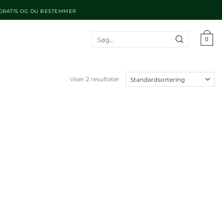
 GRATIS OG DU BESTEMMER
Søg
0
efter:
Viser 2 resultater