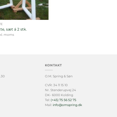
TE
e, sæt á 2 stk.
kl. moms
KONTAKT
.30
O.M. Spring & Søn
CVR: 34 11 15 10
Nr. Stenderupvej 24
DK- 6000 Kolding
Tel:
(+45) 75 56 52 75
Mail:
info@omspring.dk