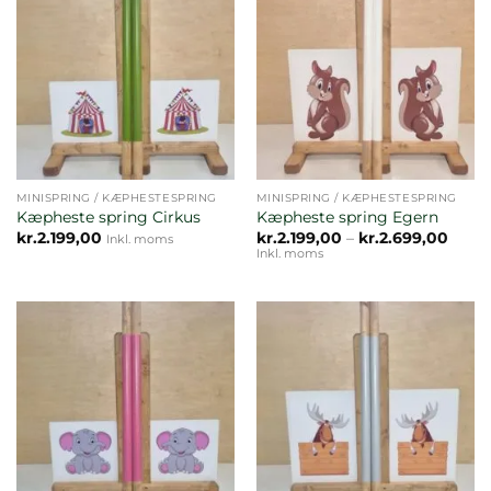
MINISPRING / KÆPHESTESPRING
MINISPRING / KÆPHESTESPRING
Kæpheste spring Cirkus
Kæpheste spring Egern
Prisin
kr.
2.199,00
kr.
2.199,00
–
kr.
2.699,00
Inkl. moms
kr.2.1
Inkl. moms
til
kr.2.