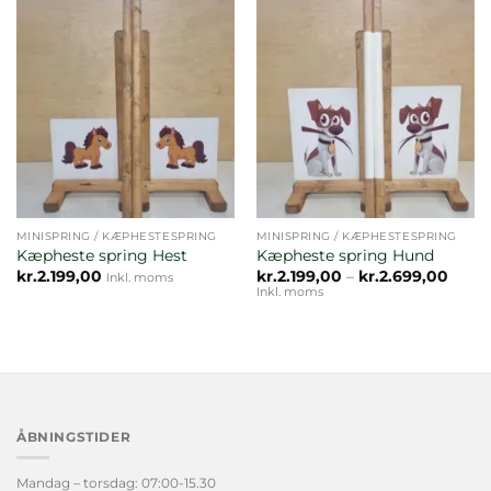
MINISPRING / KÆPHESTESPRING
MINISPRING / KÆPHESTESPRING
Kæpheste spring Hest
Kæpheste spring Hund
Prisin
kr.
2.199,00
kr.
2.199,00
–
kr.
2.699,00
Inkl. moms
kr.2.1
Inkl. moms
til
kr.2.
ÅBNINGSTIDER
Mandag – torsdag: 07:00-15.30