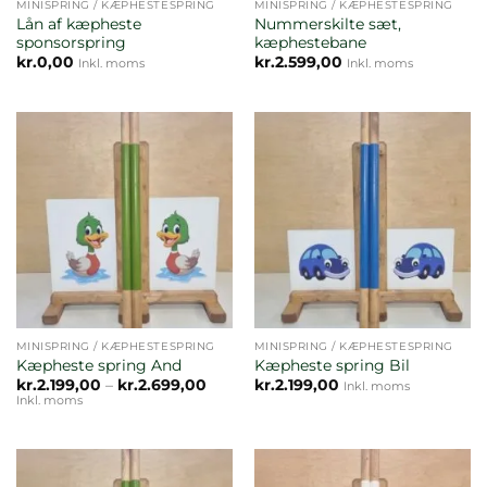
MINISPRING / KÆPHESTESPRING
MINISPRING / KÆPHESTESPRING
Lån af kæpheste
Nummerskilte sæt,
sponsorspring
kæphestebane
kr.
0,00
kr.
2.599,00
Inkl. moms
Inkl. moms
MINISPRING / KÆPHESTESPRING
MINISPRING / KÆPHESTESPRING
Kæpheste spring And
Kæpheste spring Bil
Prisinterval:
kr.
2.199,00
–
kr.
2.699,00
kr.
2.199,00
Inkl. moms
kr.2.199,00
Inkl. moms
til
kr.2.699,00