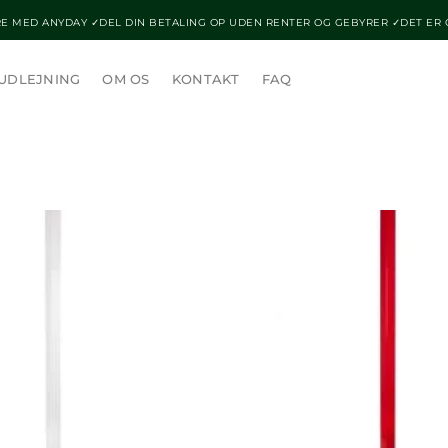
E MED ANYDAY ✓DEL DIN BETALING OP UDEN RENTER OG GEBYRER ✓DET ER
UDLEJNING
OM OS
KONTAKT
FAQ