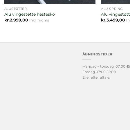
ALUSTØTTER
ALU SPRING
Alu vingestøtte hestesko
Alu vingestøtt
kr.
2.999,00
kr.
3.499,00
Inkl. moms
I
ÅBNINGSTIDER
Mandag – torsdag: 07:00-15
Fredag 07:00-12:00
Eller efter aftale.