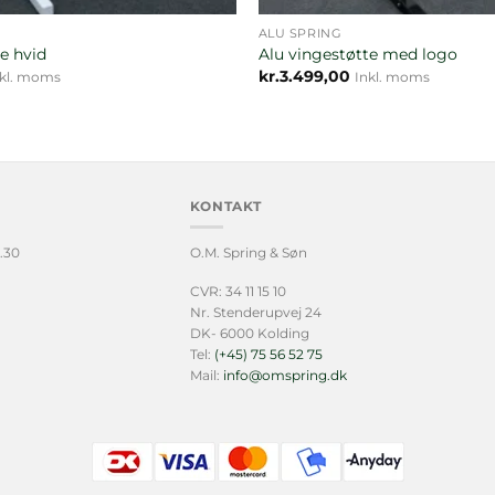
ALU SPRING
e hvid
Alu vingestøtte med logo
kr.
3.499,00
nkl. moms
Inkl. moms
KONTAKT
.30
O.M. Spring & Søn
CVR: 34 11 15 10
Nr. Stenderupvej 24
DK- 6000 Kolding
Tel:
(+45) 75 56 52 75
Mail:
info@omspring.dk