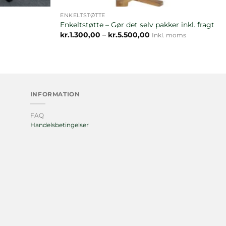
ENKELTSTØTTE
Enkeltstøtte – Gør det selv pakker inkl. fragt
Prisinterval:
kr.
1.300,00
–
kr.
5.500,00
Inkl. moms
kr.1.300,00
til
kr.5.500,00
INFORMATION
FAQ
Handelsbetingelser