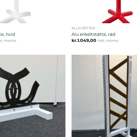
ALUSTØTTER
te, hvid
Alu enkeltstøtte, rød
kr.
1.049,00
kl. moms
Inkl. moms