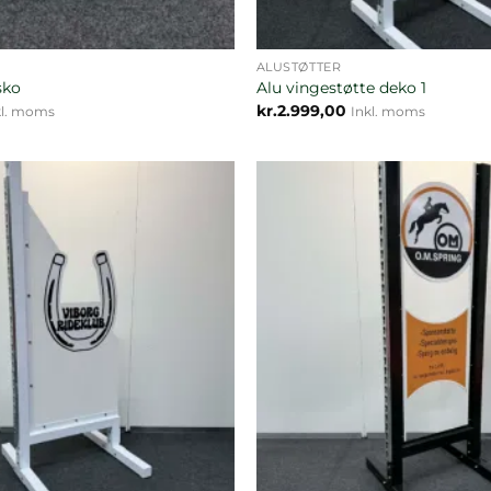
ALUSTØTTER
sko
Alu vingestøtte deko 1
kr.
2.999,00
kl. moms
Inkl. moms