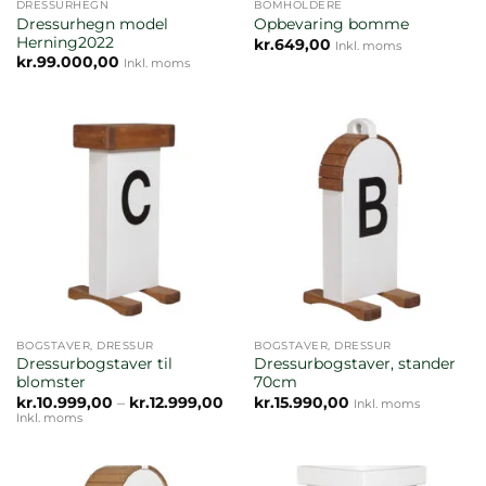
DRESSURHEGN
BOMHOLDERE
Dressurhegn model
Opbevaring bomme
Herning2022
kr.
649,00
Inkl. moms
kr.
99.000,00
Inkl. moms
BOGSTAVER, DRESSUR
BOGSTAVER, DRESSUR
Dressurbogstaver til
Dressurbogstaver, stander
blomster
70cm
Prisinterval:
kr.
10.999,00
–
kr.
12.999,00
kr.
15.990,00
Inkl. moms
kr.10.999,00
Inkl. moms
til
kr.12.999,00