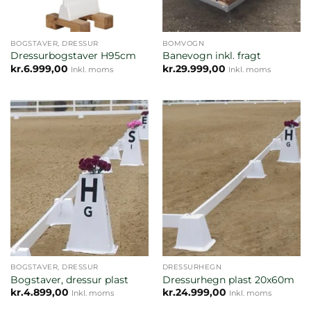
BOGSTAVER, DRESSUR
BOMVOGN
Dressurbogstaver H95cm
Banevogn inkl. fragt
kr.
6.999,00
kr.
29.999,00
Inkl. moms
Inkl. moms
Ikke på lager
Ikke på lager
BOGSTAVER, DRESSUR
DRESSURHEGN
Bogstaver, dressur plast
Dressurhegn plast 20x60m
kr.
4.899,00
kr.
24.999,00
Inkl. moms
Inkl. moms